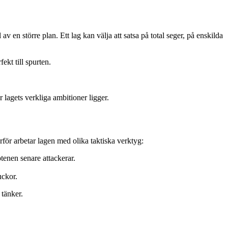
v en större plan. Ett lag kan välja att satsa på total seger, på enskilda
kt till spurten.
 lagets verkliga ambitioner ligger.
för arbetar lagen med olika taktiska verktyg:
ptenen senare attackerar.
uckor.
 tänker.