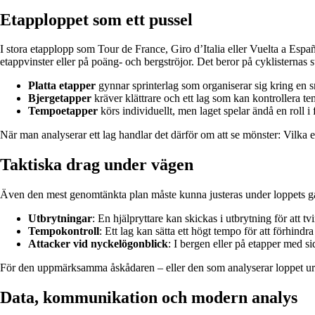
Etapploppet som ett pussel
I stora etapplopp som Tour de France, Giro d’Italia eller Vuelta a España 
etappvinster eller på poäng- och bergströjor. Det beror på cyklisternas s
Platta etapper
gynnar sprinterlag som organiserar sig kring en s
Bjergetapper
kräver klättrare och ett lag som kan kontrollera tem
Tempoetapper
körs individuellt, men laget spelar ändå en roll 
När man analyserar ett lag handlar det därför om att se mönster: Vilka e
Taktiska drag under vägen
Även den mest genomtänkta plan måste kunna justeras under loppets gån
Utbrytningar
: En hjälpryttare kan skickas i utbrytning för att tv
Tempokontroll
: Ett lag kan sätta ett högt tempo för att förhindra
Attacker vid nyckelögonblick
: I bergen eller på etapper med si
För den uppmärksamma åskådaren – eller den som analyserar loppet ur ett
Data, kommunikation och modern analys