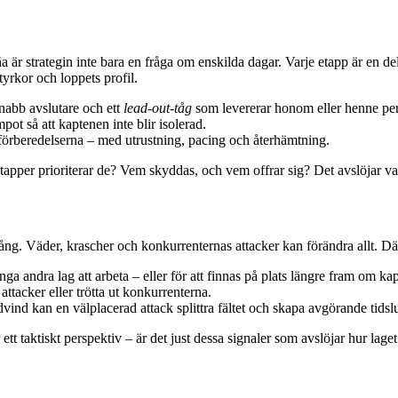
är strategin inte bara en fråga om enskilda dagar. Varje etapp är en del a
tyrkor och loppets profil.
nabb avslutare och ett
lead-out-tåg
som levererar honom eller henne perfe
pot så att kaptenen inte blir isolerad.
i förberedelserna – med utrustning, pacing och återhämtning.
tapper prioriterar de? Vem skyddas, och vem offrar sig? Det avslöjar var
g. Väder, krascher och konkurrenternas attacker kan förändra allt. Där
inga andra lag att arbeta – eller för att finnas på plats längre fram om ka
 attacker eller trötta ut konkurrenterna.
dvind kan en välplacerad attack splittra fältet och skapa avgörande tidsl
 taktiskt perspektiv – är det just dessa signaler som avslöjar hur laget