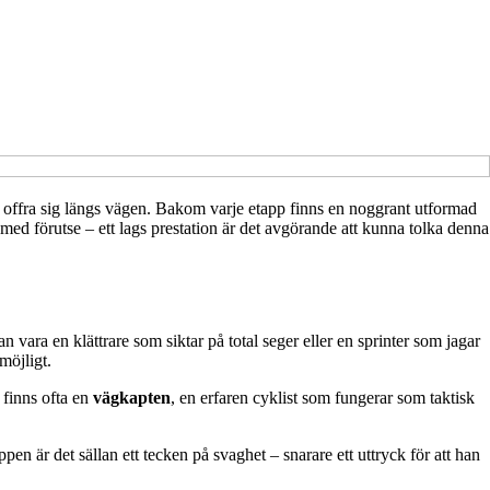
ka offra sig längs vägen. Bakom varje etapp finns en noggrant utformad
h med förutse – ett lags prestation är det avgörande att kunna tolka denna
an vara en klättrare som siktar på total seger eller en sprinter som jagar
möjligt.
 finns ofta en
vägkapten
, en erfaren cyklist som fungerar som taktisk
pen är det sällan ett tecken på svaghet – snarare ett uttryck för att han