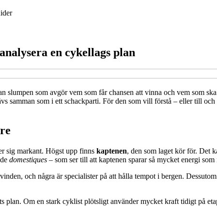
ider
t analysera en cykellags plan
et sällan slumpen som avgör vem som får chansen att vinna och vem som s
ävs samman som i ett schackparti. För den som vill förstå – eller till oc
are
ljer sig markant. Högst upp finns
kaptenen
, den som laget kör för. Det k
ade
domestiques
– som ser till att kaptenen sparar så mycket energi som 
vinden, och några är specialister på att hålla tempot i bergen. Dessutom
s plan. Om en stark cyklist plötsligt använder mycket kraft tidigt på etap