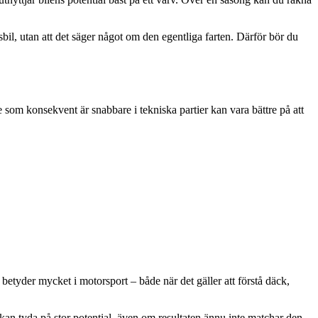
sbil, utan att det säger något om den egentliga farten. Därför bör du
re som konsekvent är snabbare i tekniska partier kan vara bättre på att
betyder mycket i motorsport – både när det gäller att förstå däck,
 kan tyda på stor potential, även om resultaten ännu inte matchar den