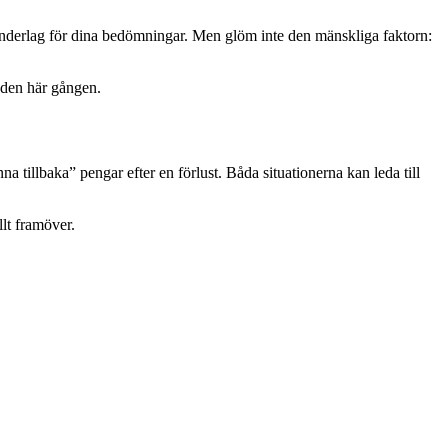
ilt underlag för dina bedömningar. Men glöm inte den mänskliga faktorn:
 den här gången.
nna tillbaka” pengar efter en förlust. Båda situationerna kan leda till
llt framöver.