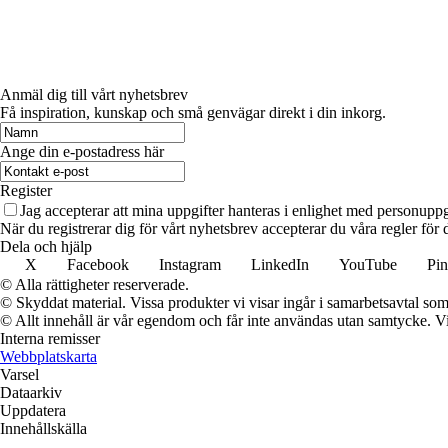
Anmäl dig till vårt nyhetsbrev
Få inspiration, kunskap och små genvägar direkt i din inkorg.
Ange din e-postadress här
Register
Jag accepterar att mina uppgifter hanteras i enlighet med personuppg
När du registrerar dig för vårt nyhetsbrev accepterar du våra regler fö
Dela och hjälp
X
Facebook
Instagram
LinkedIn
YouTube
Pin
© Alla rättigheter reserverade.
© Skyddat material. Vissa produkter vi visar ingår i samarbetsavtal so
© Allt innehåll är vår egendom och får inte användas utan samtycke. Vi k
Interna remisser
Webbplatskarta
Varsel
Dataarkiv
Uppdatera
Innehållskälla