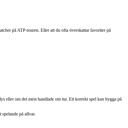
tcher på ATP-touren. Eller att du ofta överskattar favoriter på
alys eller om det mest handlade om tur. Ett korrekt spel kan bygga på
t spelande på allvar.