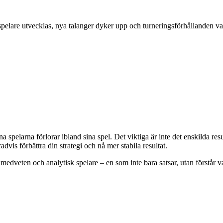
 spelare utvecklas, nya talanger dyker upp och turneringsförhållanden vari
spelarna förlorar ibland sina spel. Det viktiga är inte det enskilda resul
dvis förbättra din strategi och nå mer stabila resultat.
 medveten och analytisk spelare – en som inte bara satsar, utan förstår va