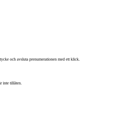
mtycke och avsluta prenumerationen med ett klick.
inte tillåten.