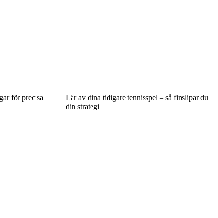
ar för precisa
Lär av dina tidigare tennisspel – så finslipar du
din strategi