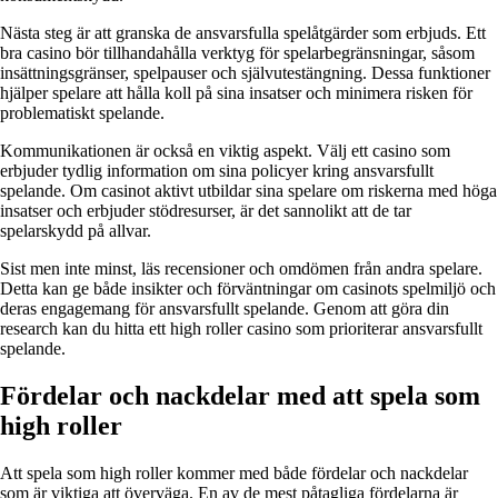
Nästa steg är att granska de ansvarsfulla spelåtgärder som erbjuds. Ett
bra casino bör tillhandahålla verktyg för spelarbegränsningar, såsom
insättningsgränser, spelpauser och självutestängning. Dessa funktioner
hjälper spelare att hålla koll på sina insatser och minimera risken för
problematiskt spelande.
Kommunikationen är också en viktig aspekt. Välj ett casino som
erbjuder tydlig information om sina policyer kring ansvarsfullt
spelande. Om casinot aktivt utbildar sina spelare om riskerna med höga
insatser och erbjuder stödresurser, är det sannolikt att de tar
spelarskydd på allvar.
Sist men inte minst, läs recensioner och omdömen från andra spelare.
Detta kan ge både insikter och förväntningar om casinots spelmiljö och
deras engagemang för ansvarsfullt spelande. Genom att göra din
research kan du hitta ett high roller casino som prioriterar ansvarsfullt
spelande.
Fördelar och nackdelar med att spela som
high roller
Att spela som high roller kommer med både fördelar och nackdelar
som är viktiga att överväga. En av de mest påtagliga fördelarna är