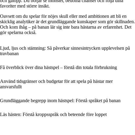
och galopp. Du börjar se mönster, bedöma chanser och följa dina
favoriter med större insikt.
Oavsett om du spelar för nöjes skull eller med ambitionen att bli en
skicklig analytiker är det grundläggande kunskaper som gör skillnaden.
Och kom ihåg – på banan lär sig inte bara hästarna av erfarenhet. Det
gör spelarna också.
Ljud, ljus och stämning: Så påverkar sinnesintrycken upplevelsen på
travbanan
Få överblick över dina hästspel – förstå din totala förbrukning
Använd tidsgränser och budgetar för att spela på hästar mer
ansvarsfullt
Grundläggande begrepp inom hästspel: Förstå språket på banan
Läs hästen: Förstå kroppsspråk och beteende före loppet