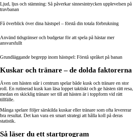
Ljud, ljus och stämning: Så påverkar sinnesintrycken upplevelsen på
travbanan
Få överblick över dina hästspel – förstå din totala förbrukning
Använd tidsgränser och budgetar för att spela på hästar mer
ansvarsfullt
Grundläggande begrepp inom hästspel: Förstå språket på banan
Kuskar och tränare – de dolda faktorerna
Även om hästen står i centrum spelar både kusk och tränare en stor
roll. En rutinerad kusk kan läsa loppet taktiskt och ge hästen rätt resa,
medan en skicklig tränare ser till att hästen är i toppform vid rätt
tillfälle.
Många spelare följer särskilda kuskar eller tränare som ofta levererar
bra resultat. Det kan vara en smart strategi att hålla koll på deras
statistik.
Så läser du ett startprogram