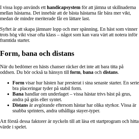
I vissa lopp används ett
handicapsystem
för att jämna ut skillnaderna
mellan hästarna. Det innebär att de bästa hästarna får bära mer vikt,
medan de mindre meriterade får en lättare last.
Syftet är att skapa jämnare lopp och mer spänning. En häst som vinner
trots hög vikt visar ofta klass – något som kan vara värt att notera inför
framtida starter.
Form, bana och distans
När du bedömer en hästs chanser räcker det inte att bara titta på
oddsen. Du bör också ta hänsyn till
form
,
bana
och
distans
.
Form
visar hur hästen har presterat i sina senaste starter. En serie
bra placeringar tyder på stabil form.
Bana
handlar om underlaget – vissa hästar trivs bäst på grus,
andra på gräs eller syntet.
Distans
är avgörande eftersom hästar har olika styrkor. Vissa är
snabba sprinters, andra uthålliga stayer-typer.
Att förstå dessa faktorer är nyckeln till att läsa ett startprogram och hitta
värde i spelet.