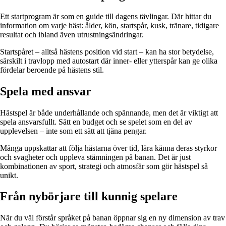
Ett startprogram är som en guide till dagens tävlingar. Där hittar du
information om varje häst: ålder, kön, startspår, kusk, tränare, tidigare
resultat och ibland även utrustningsändringar.
Startspåret – alltså hästens position vid start – kan ha stor betydelse,
särskilt i travlopp med autostart där inner- eller ytterspår kan ge olika
fördelar beroende på hästens stil.
Spela med ansvar
Hästspel är både underhållande och spännande, men det är viktigt att
spela ansvarsfullt. Sätt en budget och se spelet som en del av
upplevelsen – inte som ett sätt att tjäna pengar.
Många uppskattar att följa hästarna över tid, lära känna deras styrkor
och svagheter och uppleva stämningen på banan. Det är just
kombinationen av sport, strategi och atmosfär som gör hästspel så
unikt.
Från nybörjare till kunnig spelare
När du väl förstår språket på banan öppnar sig en ny dimension av trav