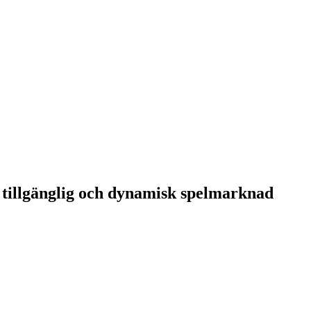
 tillgänglig och dynamisk spelmarknad