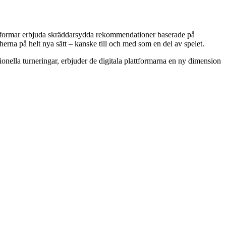
attformar erbjuda skräddarsydda rekommendationer baserade på
erna på helt nya sätt – kanske till och med som en del av spelet.
tionella turneringar, erbjuder de digitala plattformarna en ny dimension