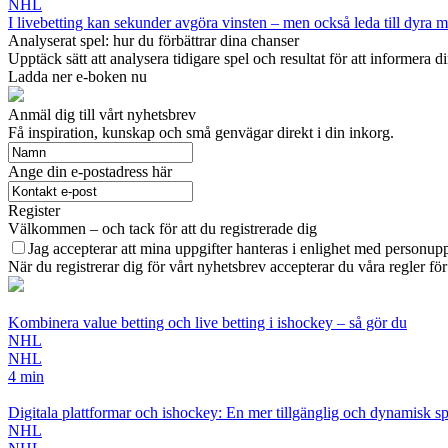
NHL
I livebetting kan sekunder avgöra vinsten – men också leda till dyra m
Analyserat spel: hur du förbättrar dina chanser
Upptäck sätt att analysera tidigare spel och resultat för att informera 
Ladda ner e-boken nu
Anmäl dig till vårt nyhetsbrev
Få inspiration, kunskap och små genvägar direkt i din inkorg.
Ange din e-postadress här
Register
Välkommen – och tack för att du registrerade dig
Jag accepterar att mina uppgifter hanteras i enlighet med personupp
När du registrerar dig för vårt nyhetsbrev accepterar du våra regler 
Kombinera value betting och live betting i ishockey – så gör du
NHL
NHL
4 min
Digitala plattformar och ishockey: En mer tillgänglig och dynamisk 
NHL