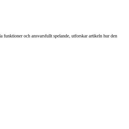
ala funktioner och ansvarsfullt spelande, utforskar artikeln hur den