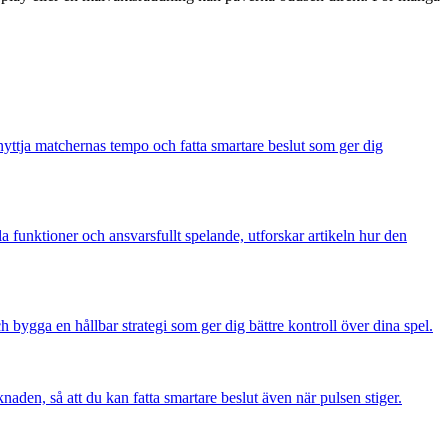
utnyttja matchernas tempo och fatta smartare beslut som ger dig
ala funktioner och ansvarsfullt spelande, utforskar artikeln hur den
 bygga en hållbar strategi som ger dig bättre kontroll över dina spel.
aden, så att du kan fatta smartare beslut även när pulsen stiger.