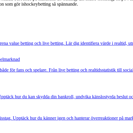
tion som gör ishockeybetting så spännande.
ena value betting och live betting. Lär dig identifiera värde i realtid, 
spelmarknad
de för fans och spelare. Från live betting och realtidsstatistik till soci
 Upptäck hur du kan skydda din bankroll, undvika känslostyrda beslut och
isstag. Upptäck hur du känner igen och hanterar överreaktioner på markn