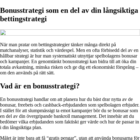
Bonusstrategi som en del av din långsiktiga
bettingstrategi
När man pratar om bettingstrategier tänker många direkt på
matchanalyser, statistik och värdespel. Men en ofta förbisedd del av en
hållbar strategi är hur man systematiskt utnyttjar spelbolagens bonusar
och kampanjer. En genomtänkt bonusstrategi kan bidra till att öka din
totala avkastning, minska risken och ge dig ett ekonomiskt försprång –
om den används på rätt sätt.
Vad är en bonusstrategi?
En bonusstrategi handlar om att planera hur du bäst drar nytta av de
bonusar, freebets och cashback-erbjudanden som spelbolagen erbjuder.
I stället för att slumpmässigt ta emot kampanjer bör du se bonusar som
en del av din övergripande bankroll management. Det innebär att du
bedömer vilka erbjudanden som faktiskt ger värde och hur de passar in
i din långsiktiga plan.
Målet är inte bara att få “gratis pengar”, utan att använda bonusarna för