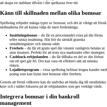
att skapa en stabilare tillväxt i din spelkassa över tid.
Känn till skillnaden mellan olika bonusar
Spelbolag erbjuder många typer av bonusar, och det är viktigt att förstå
skillnaderna för att kunna välja de mest fördelaktiga.
Insättningsbonus
– du får en procentandel extra på din första
(eller nästa) insättning. Här bör du särskilt granska
omsättningskrav och minsta odds.
Freebets
– du får ett gratis spel där vinsten vanligtvis betalas ut
utan insatsen. Perfekt för att testa nya marknader eller strategier.
Cashback-erbjudanden
– du får tillbaka en del av din förlust
om ett spel går fel. Det kan vara ett effektivt sätt att minska
risken.
Lojalitetsprogram
– vissa spelbolag belönar trogna kunder med
poäng som kan bytas mot bonusar eller freebets.
Genom att förstå villkoren kan du undvika att binda dig till orealistiska
krav och i stället fokusera på de erbjudanden som ger verkligt värde.
Integrera bonusar i din bankroll
management