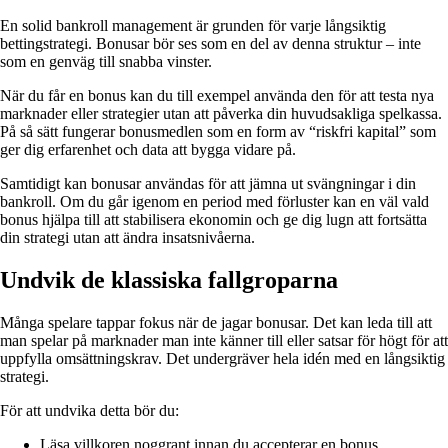
En solid bankroll management är grunden för varje långsiktig
bettingstrategi. Bonusar bör ses som en del av denna struktur – inte
som en genväg till snabba vinster.
När du får en bonus kan du till exempel använda den för att testa nya
marknader eller strategier utan att påverka din huvudsakliga spelkassa.
På så sätt fungerar bonusmedlen som en form av “riskfri kapital” som
ger dig erfarenhet och data att bygga vidare på.
Samtidigt kan bonusar användas för att jämna ut svängningar i din
bankroll. Om du går igenom en period med förluster kan en väl vald
bonus hjälpa till att stabilisera ekonomin och ge dig lugn att fortsätta
din strategi utan att ändra insatsnivåerna.
Undvik de klassiska fallgroparna
Många spelare tappar fokus när de jagar bonusar. Det kan leda till att
man spelar på marknader man inte känner till eller satsar för högt för att
uppfylla omsättningskrav. Det undergräver hela idén med en långsiktig
strategi.
För att undvika detta bör du:
Läsa villkoren noggrant innan du accepterar en bonus.