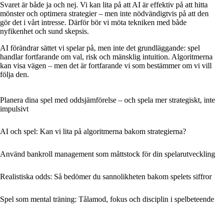
Svaret är både ja och nej. Vi kan lita på att AI är effektiv på att hitta
mönster och optimera strategier – men inte nödvändigtvis på att den
gör det i vårt intresse. Därför bör vi möta tekniken med både
nyfikenhet och sund skepsis.
AI förändrar sättet vi spelar på, men inte det grundläggande: spel
handlar fortfarande om val, risk och mänsklig intuition. Algoritmerna
kan visa vägen – men det är fortfarande vi som bestämmer om vi vill
följa den.
Planera dina spel med oddsjämförelse – och spela mer strategiskt, inte
impulsivt
AI och spel: Kan vi lita på algoritmerna bakom strategierna?
Använd bankroll management som måttstock för din spelarutveckling
Realistiska odds: Så bedömer du sannolikheten bakom spelets siffror
Spel som mental träning: Tålamod, fokus och disciplin i spelbeteende