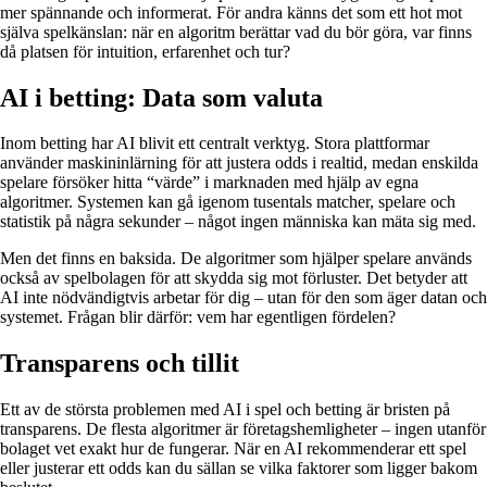
mer spännande och informerat. För andra känns det som ett hot mot
själva spelkänslan: när en algoritm berättar vad du bör göra, var finns
då platsen för intuition, erfarenhet och tur?
AI i betting: Data som valuta
Inom betting har AI blivit ett centralt verktyg. Stora plattformar
använder maskininlärning för att justera odds i realtid, medan enskilda
spelare försöker hitta “värde” i marknaden med hjälp av egna
algoritmer. Systemen kan gå igenom tusentals matcher, spelare och
statistik på några sekunder – något ingen människa kan mäta sig med.
Men det finns en baksida. De algoritmer som hjälper spelare används
också av spelbolagen för att skydda sig mot förluster. Det betyder att
AI inte nödvändigtvis arbetar för dig – utan för den som äger datan och
systemet. Frågan blir därför: vem har egentligen fördelen?
Transparens och tillit
Ett av de största problemen med AI i spel och betting är bristen på
transparens. De flesta algoritmer är företagshemligheter – ingen utanför
bolaget vet exakt hur de fungerar. När en AI rekommenderar ett spel
eller justerar ett odds kan du sällan se vilka faktorer som ligger bakom