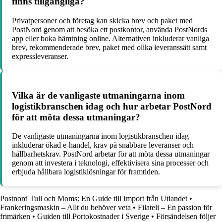
finns tillgängliga?
Privatpersoner och företag kan skicka brev och paket med
PostNord genom att besöka ett postkontor, använda PostNords
app eller boka hämtning online. Alternativen inkluderar vanliga
brev, rekommenderade brev, paket med olika leveranssätt samt
expressleveranser.
Vilka är de vanligaste utmaningarna inom
logistikbranschen idag och hur arbetar PostNord
för att möta dessa utmaningar?
De vanligaste utmaningarna inom logistikbranschen idag
inkluderar ökad e-handel, krav på snabbare leveranser och
hållbarhetskrav. PostNord arbetar för att möta dessa utmaningar
genom att investera i teknologi, effektivisera sina processer och
erbjuda hållbara logistiklösningar för framtiden.
Postnord Tull och Moms: En Guide till Import från Utlandet
•
Frankeringsmaskin – Allt du behöver veta
•
Filateli – En passion för
frimärken
•
Guiden till Portokostnader i Sverige
•
Försändelsen följer