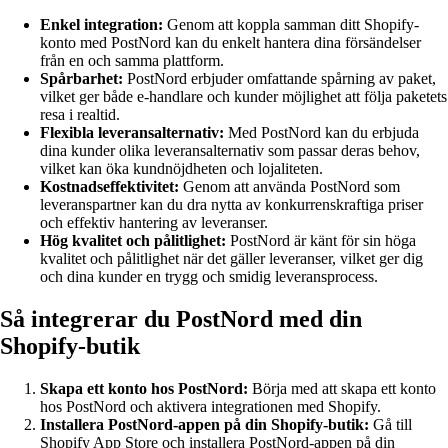
Enkel integration:
Genom att koppla samman ditt Shopify-
konto med PostNord kan du enkelt hantera dina försändelser
från en och samma plattform.
Spårbarhet:
PostNord erbjuder omfattande spårning av paket,
vilket ger både e-handlare och kunder möjlighet att följa paketets
resa i realtid.
Flexibla leveransalternativ:
Med PostNord kan du erbjuda
dina kunder olika leveransalternativ som passar deras behov,
vilket kan öka kundnöjdheten och lojaliteten.
Kostnadseffektivitet:
Genom att använda PostNord som
leveranspartner kan du dra nytta av konkurrenskraftiga priser
och effektiv hantering av leveranser.
Hög kvalitet och pålitlighet:
PostNord är känt för sin höga
kvalitet och pålitlighet när det gäller leveranser, vilket ger dig
och dina kunder en trygg och smidig leveransprocess.
Så integrerar du PostNord med din
Shopify-butik
Skapa ett konto hos PostNord:
Börja med att skapa ett konto
hos PostNord och aktivera integrationen med Shopify.
Installera PostNord-appen på din Shopify-butik:
Gå till
Shopify App Store och installera PostNord-appen på din