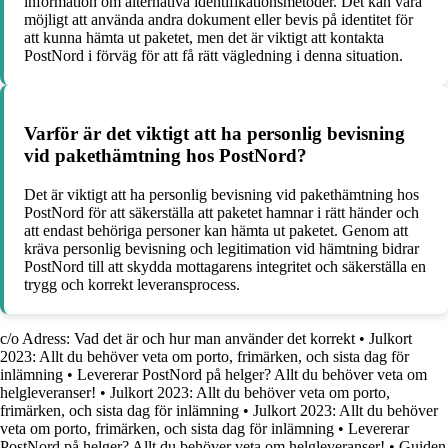
information om alternativa identifikationsmetoder. Det kan vara
möjligt att använda andra dokument eller bevis på identitet för
att kunna hämta ut paketet, men det är viktigt att kontakta
PostNord i förväg för att få rätt vägledning i denna situation.
Varför är det viktigt att ha personlig bevisning
vid pakethämtning hos PostNord?
Det är viktigt att ha personlig bevisning vid pakethämtning hos
PostNord för att säkerställa att paketet hamnar i rätt händer och
att endast behöriga personer kan hämta ut paketet. Genom att
kräva personlig bevisning och legitimation vid hämtning bidrar
PostNord till att skydda mottagarens integritet och säkerställa en
trygg och korrekt leveransprocess.
c/o Adress: Vad det är och hur man använder det korrekt
•
Julkort
2023: Allt du behöver veta om porto, frimärken, och sista dag för
inlämning
•
Levererar PostNord på helger? Allt du behöver veta om
helgleveranser!
•
Julkort 2023: Allt du behöver veta om porto,
frimärken, och sista dag för inlämning
•
Julkort 2023: Allt du behöver
veta om porto, frimärken, och sista dag för inlämning
•
Levererar
PostNord på helger? Allt du behöver veta om helgleveranser!
•
Guiden