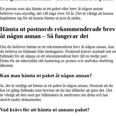
En person som ska hämta ut ett paket eller brev åt någon annan
behöver vara myndig, det vill säga över 18 år. Det är viktigt att kunna
legitimera sig för att kunna hämta ut post åt andra.
Hämta ut postnords rekommenderade brev
åt någon annan – Så fungerar det
Om du behöver hämta ut ett rekommenderat brev åt någon annan, kan
du behöva en fullmakt från mottagaren. Postnord kräver normalt sett en
fullmakt för att släppa ut ett rekommenderat brev till en tredje part.
Detta för att säkerställa rätt hantering av posten och undvika obehörig
åtkomst.
Kan man hämta ut paket åt någon annan?
Ja, det är möjligt att hämta ut ett paket åt någon annan, förutsatt att du
har en giltig fullmakt som bevisar att du har tillåtelse att göra det. Det
är viktigt att den som ger fullmakten är medveten om detta och har
skrivit under dokumentet.
Vad krävs för att hämta ut annans paket?