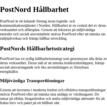
PostNord Hållbarhet
PostNord är ett ledande företag inom logistik- och
kommunikationstjänster i Norden. Hållbarhet är en central del av deras
verksamhet och affärsplan. Genom att fokusera på miljövänliga
metoder och socialt ansvartarbete strävar PostNord efter att minska sin
miljöpåverkan och främja hållbar utveckling.
PostNords Hållbarhetsstrategi
PostNord har en tydlig hållbarhetsstrategi som genomsyrar alla delar av
deras verksamhet. Deras mål är att minska koldioxidutsläppen, främja
socialt ansvarstagande och öka användningen av förnybara
energikällor.
Miljövänliga Transportlösningar
Genom att investera i moderna fordon och effektiva transportlösningar
strävar PostNord efter att minska sina utsläpp av växthusgaser. De
satsar på elbilar, biogasfordon och andra miljövänliga alternativ för att
frakta brev och paket på ett hållbart sätt.