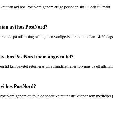
paket utan avi hos PostNord genom att ge personen sitt ID och fullmakt.
 utan avi hos PostNord?
eroende på utlämningsstället, men vanligtvis har man mellan 14-30 dagar 
avi hos PostNord inom angiven tid?
tid kan paketet returneras till avsändaren eller förvaras på ett utlämni
avi hos PostNord?
os PostNord genom att följa de specifika returinstruktioner som medföljer