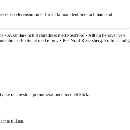
er eller referensnummer för att kunna identifiera och hämta ut
ns
•
Avsändare och Returadress med PostNord
•
Allt du behöver veta
kationseffektivitet med e-brev
•
PostNord Rosersberg: En fullständig
mtycke och avsluta prenumerationen med ett klick.
inte tillåten.