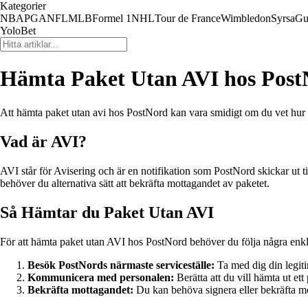
Kategorier
NBA
PGA
NFL
MLB
Formel 1
NHL
Tour de France
Wimbledon
Syrsa
Gu
YoloBet
Hämta Paket Utan AVI hos Pos
Att hämta paket utan avi hos PostNord kan vara smidigt om du vet hur pr
Vad är AVI?
AVI står för Avisering och är en notifikation som PostNord skickar ut t
behöver du alternativa sätt att bekräfta mottagandet av paketet.
Så Hämtar du Paket Utan AVI
För att hämta paket utan AVI hos PostNord behöver du följa några enkl
Besök PostNords närmaste serviceställe:
Ta med dig din legit
Kommunicera med personalen:
Berätta att du vill hämta ut et
Bekräfta mottagandet:
Du kan behöva signera eller bekräfta mott