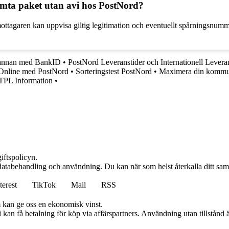
 hämta paket utan avi hos PostNord?
mottagaren kan uppvisa giltig legitimation och eventuellt spårningsnumm
 annan med BankID
•
PostNord Leveranstider och Internationell Levera
o Online med PostNord
•
Sorteringstest PostNord
•
Maximera din kommuni
TPL Information
•
iftspolicyn.
r databehandling och användning. Du kan när som helst återkalla ditt sa
terest
TikTok
Mail
RSS
m kan ge oss en ekonomisk vinst.
an få betalning för köp via affärspartners. Användning utan tillstånd är 