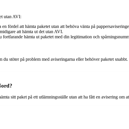
ket utan AVI:
ra en fördel att hämta paketet utan att behöva vänta på pappersaviseringe
idigare att hämta ut det utan AVI.
 fortfarande hämta ut paketet med din legitimation och spårningsnumm
 du stöter på problem med aviseringarna eller behöver paketet snabbt. 
Nord?
a sitt paket på ett utlämningsställe utan att ha fått en avisering om att