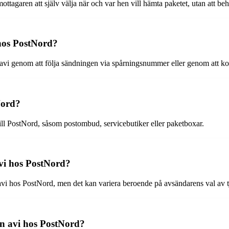
 mottagaren att själv välja när och var hen vill hämta paketet, utan att b
 hos PostNord?
 avi genom att följa sändningen via spårningsnummer eller genom att kon
Nord?
till PostNord, såsom postombud, servicebutiker eller paketboxar.
avi hos PostNord?
 avi hos PostNord, men det kan variera beroende på avsändarens val av t
n avi hos PostNord?