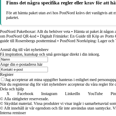
Finns det några specifika regler eller krav för att
För att hämta paket utan avi hos PostNord krävs det vanligtvis att 
paketet.
PostNord Paketboxar: Allt du behöver veta
•
Hämta ut paket åt någon
om PostNord QR-kod
•
Digitalt Frimärke: En Guide till Köp av Port
guide till Rosersbergs postterminal
•
PostNord Norrköping: Lager och 
Anmäl dig till vårt nyhetsbrev
Få inspiration, kunskap och små genvägar direkt i din inkorg.
Ange din e-postadress här
Register
Jag accepterar att mina uppgifter hanteras i enlighet med personuppg
När du registrerar dig för vårt nyhetsbrev accepterar du våra regler fö
Dela och hjälp
X
Facebook
Instagram
LinkedIn
YouTube
Pin
© Alla rättigheter reserverade.
© Skyddat material. Vissa produkter vi visar ingår i samarbetsavtal so
© Allt innehåll är vår egendom och får inte användas utan samtycke. Vi k
Interna remisser