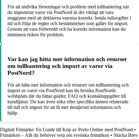
För att undvika förseningar och problem med tullhantering när
du importerar varor via PostNord är det viktigt att vara
noggrann med att deklarera varorna korrekt, betala tullavgifter i
tid och följa de regler och bestämmelser som gäller för import.
Genom att vara förberedd och ha korrekt information kan du
minimera risken för problem.
Var kan jag hitta mer information och resurser
om tullhantering och import av varor via
PostNord?
För att hitta mer information och resurser om tullhantering och
import av varor via PostNord kan du besöka PostNords
webbplats där du hittar guider, FAQ och kontaktuppgifter till
kundtjänst. Du kan även söka efter specifika ämnen relaterade
till tull och import för att få mer detaljerad information och
hjälp.
Digitalt Frimärke: En Guide till Köp av Porto Online med PostNord
•
Frimärken – Allt du behöver veta om svenska frimärken
•
Skicka Brev