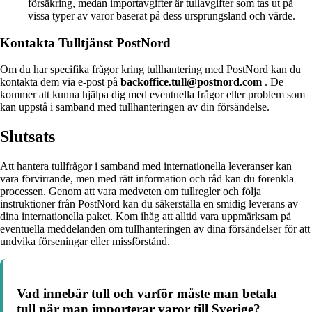
försäkring, medan importavgifter är tullavgifter som tas ut på
vissa typer av varor baserat på dess ursprungsland och värde.
Kontakta Tulltjänst PostNord
Om du har specifika frågor kring tullhantering med PostNord kan du
kontakta dem via e-post på
backoffice.tull@postnord.com
. De
kommer att kunna hjälpa dig med eventuella frågor eller problem som
kan uppstå i samband med tullhanteringen av din försändelse.
Slutsats
Att hantera tullfrågor i samband med internationella leveranser kan
vara förvirrande, men med rätt information och råd kan du förenkla
processen. Genom att vara medveten om tullregler och följa
instruktioner från PostNord kan du säkerställa en smidig leverans av
dina internationella paket. Kom ihåg att alltid vara uppmärksam på
eventuella meddelanden om tullhanteringen av dina försändelser för att
undvika förseningar eller missförstånd.
Vad innebär tull och varför måste man betala
tull när man importerar varor till Sverige?