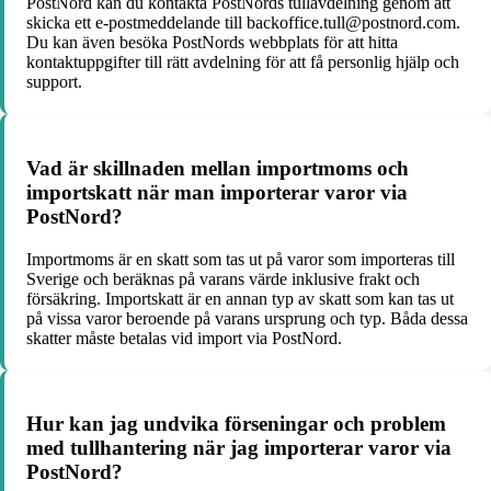
PostNord kan du kontakta PostNords tullavdelning genom att
skicka ett e-postmeddelande till backoffice.tull@postnord.com.
Du kan även besöka PostNords webbplats för att hitta
kontaktuppgifter till rätt avdelning för att få personlig hjälp och
support.
Vad är skillnaden mellan importmoms och
importskatt när man importerar varor via
PostNord?
Importmoms är en skatt som tas ut på varor som importeras till
Sverige och beräknas på varans värde inklusive frakt och
försäkring. Importskatt är en annan typ av skatt som kan tas ut
på vissa varor beroende på varans ursprung och typ. Båda dessa
skatter måste betalas vid import via PostNord.
Hur kan jag undvika förseningar och problem
med tullhantering när jag importerar varor via
PostNord?