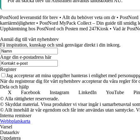
För att skicka brev till Australien används landskoden AU.
PostNord leveranstid för brev
•
Allt du behöver veta om dr
•
PostNord 
karriärmöjligheter
•
PostNord MyPack Collect – Din guide till smidig l
Upphämtning hos PostNord och Posten med 247Kiosk
•
Vad är Post
Anmäl dig till vårt nyhetsbrev
Få inspiration, kunskap och små genvägar direkt i din inkorg.
Ange din e-postadress här
Register
Jag accepterar att mina uppgifter hanteras i enlighet med personuppg
När du registrerar dig för vårt nyhetsbrev accepterar du våra regler fö
Dela och hjälp
X
Facebook
Instagram
LinkedIn
YouTube
Pin
© Alla rättigheter reserverade.
© Skyddat material. Vissa produkter vi visar ingår i samarbetsavtal so
© Allt innehåll är vår egendom och får inte användas utan samtycke. Vi k
Interna remisser
Webbplatskarta
Varsel
Dataarkiv
Uppdatera