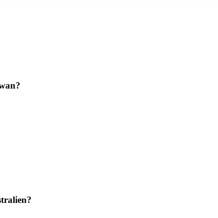
aiwan?
tralien?