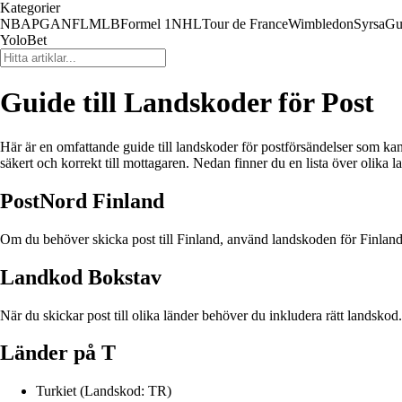
Kategorier
NBA
PGA
NFL
MLB
Formel 1
NHL
Tour de France
Wimbledon
Syrsa
Gu
YoloBet
Guide till Landskoder för Post
Här är en omfattande guide till landskoder för postförsändelser som kan v
säkert och korrekt till mottagaren. Nedan finner du en lista över olika l
PostNord Finland
Om du behöver skicka post till Finland, använd landskoden för Finland so
Landkod Bokstav
När du skickar post till olika länder behöver du inkludera rätt landskod.
Länder på T
Turkiet (Landskod: TR)