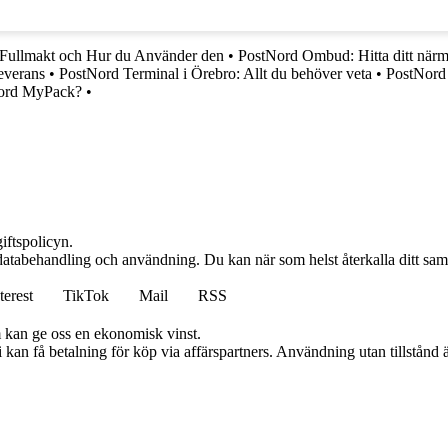
Fullmakt och Hur du Använder den
•
PostNord Ombud: Hitta ditt närm
everans
•
PostNord Terminal i Örebro: Allt du behöver veta
•
PostNord 
Nord MyPack?
•
iftspolicyn.
r databehandling och användning. Du kan när som helst återkalla ditt sa
terest
TikTok
Mail
RSS
m kan ge oss en ekonomisk vinst.
an få betalning för köp via affärspartners. Användning utan tillstånd är 