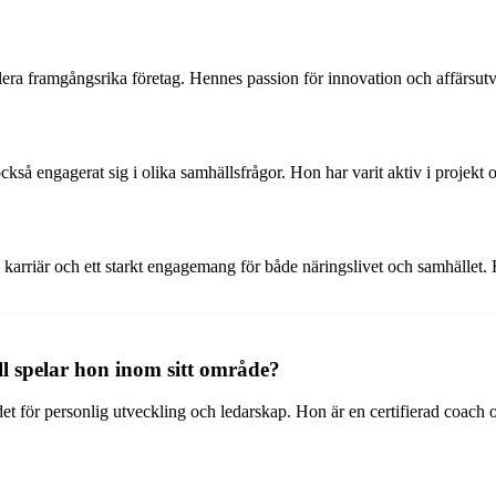
a framgångsrika företag. Hennes passion för innovation och affärsutvec
 engagerat sig i olika samhällsfrågor. Hon har varit aktiv i projekt och 
riär och ett starkt engagemang för både näringslivet och samhället. 
l spelar hon inom sitt område?
ör personlig utveckling och ledarskap. Hon är en certifierad coach och