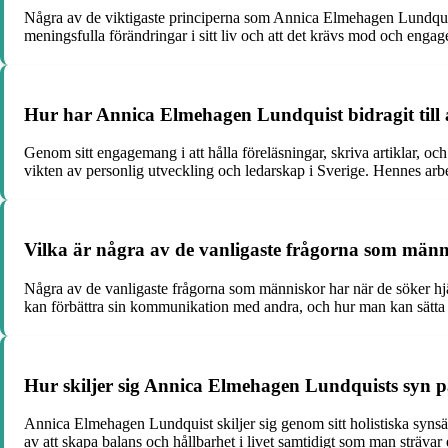
Några av de viktigaste principerna som Annica Elmehagen Lundquist 
meningsfulla förändringar i sitt liv och att det krävs mod och enga
Hur har Annica Elmehagen Lundquist bidragit till a
Genom sitt engagemang i att hålla föreläsningar, skriva artiklar, o
vikten av personlig utveckling och ledarskap i Sverige. Hennes arbe
Vilka är några av de vanligaste frågorna som män
Några av de vanligaste frågorna som människor har när de söker hj
kan förbättra sin kommunikation med andra, och hur man kan sätta oc
Hur skiljer sig Annica Elmehagen Lundquists syn 
Annica Elmehagen Lundquist skiljer sig genom sitt holistiska synsät
av att skapa balans och hållbarhet i livet samtidigt som man strävar