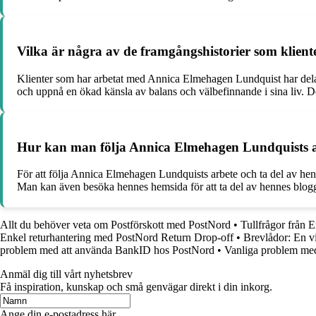
Vilka är några av de framgångshistorier som klient
Klienter som har arbetat med Annica Elmehagen Lundquist har delat f
och uppnå en ökad känsla av balans och välbefinnande i sina liv. De
Hur kan man följa Annica Elmehagen Lundquists arb
För att följa Annica Elmehagen Lundquists arbete och ta del av h
Man kan även besöka hennes hemsida för att ta del av hennes bl
Allt du behöver veta om Postförskott med PostNord
•
Tullfrågor från 
Enkel returhantering med PostNord Return Drop-off
•
Brevlådor: En v
problem med att använda BankID hos PostNord
•
Vanliga problem me
Anmäl dig till vårt nyhetsbrev
Få inspiration, kunskap och små genvägar direkt i din inkorg.
Ange din e-postadress här