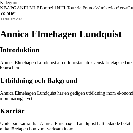
Kategorier
NBA
PGA
NFL
MLB
Formel 1
NHL
Tour de France
Wimbledon
Syrsa
Gu
YoloBet
Annica Elmehagen Lundquist
Introduktion
Annica Elmehagen Lundquist är en framstående svensk företagsledare oc
branschen.
Utbildning och Bakgrund
Annica Elmehagen Lundquist har en gedigen utbildning inom ekonomi och
inom näringslivet.
Karriär
Under sin karriär har Annica Elmehagen Lundquist haft ledande befattn
olika företagen hon varit verksam inom.