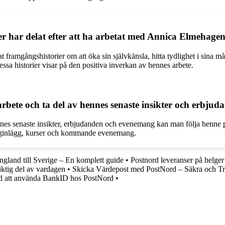
er har delat efter att ha arbetat med Annica Elmehag
ramgångshistorier om att öka sin självkänsla, hitta tydlighet i sina mål
ssa historier visar på den positiva inverkan av hennes arbete.
ete och ta del av hennes senaste insikter och erbjud
ennes senaste insikter, erbjudanden och evenemang kan man följa henne
ogginlägg, kurser och kommande evenemang.
England till Sverige – En komplett guide
•
Postnord leveranser på helger
iktig del av vardagen
•
Skicka Värdepost med PostNord – Säkra och Tr
d att använda BankID hos PostNord
•