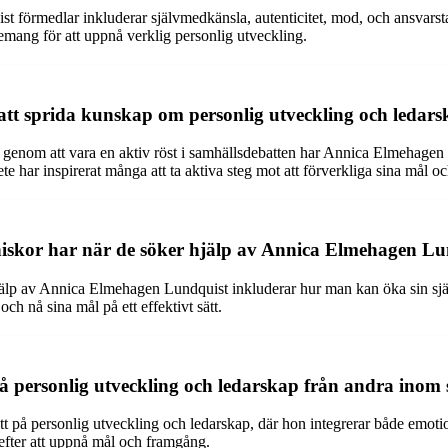
förmedlar inkluderar självmedkänsla, autenticitet, mod, och ansvarstaga
gemang för att uppnå verklig personlig utveckling.
tt sprida kunskap om personlig utveckling och ledars
ch genom att vara en aktiv röst i samhällsdebatten har Annica Elmehagen
te har inspirerat många att ta aktiva steg mot att förverkliga sina mål 
niskor har när de söker hjälp av Annica Elmehagen L
älp av Annica Elmehagen Lundquist inkluderar hur man kan öka sin själ
h nå sina mål på ett effektivt sätt.
på personlig utveckling och ledarskap från andra ino
t på personlig utveckling och ledarskap, där hon integrerar både emotion
 efter att uppnå mål och framgång.