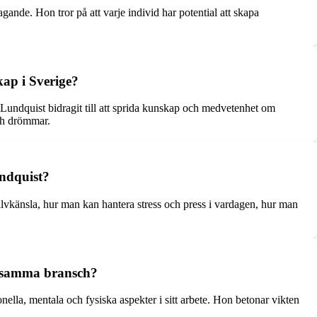
nde. Hon tror på att varje individ har potential att skapa
kap i Sverige?
 Lundquist bidragit till att sprida kunskap och medvetenhet om
och drömmar.
undquist?
vkänsla, hur man kan hantera stress och press i vardagen, hur man
m samma bransch?
ella, mentala och fysiska aspekter i sitt arbete. Hon betonar vikten