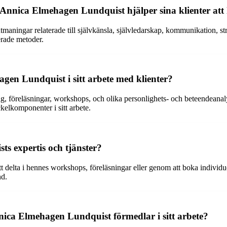
Annica Elmehagen Lundquist hjälper sina klienter att
tmaningar relaterade till självkänsla, självledarskap, kommunikation, st
erade metoder.
en Lundquist i sitt arbete med klienter?
reläsningar, workshops, och olika personlighets- och beteendeanalyser f
kelkomponenter i sitt arbete.
s expertis och tjänster?
delta i hennes workshops, föreläsningar eller genom att boka individu
nd.
nica Elmehagen Lundquist förmedlar i sitt arbete?